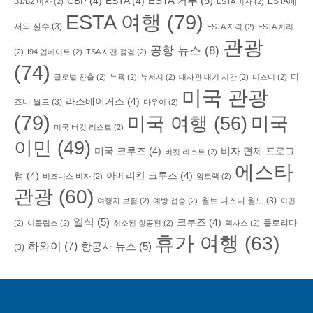
ESTA 거부
(5)
CBP
(4)
ESTA
(4)
ESTA에
B1/B2 비자
(2)
ESTA 비자
(2)
ESTA 여행
(79)
서의 실수
(3)
ESTA 자격
(2)
ESTA 처리
관광
공항 뉴스
(8)
(2)
I94 업데이트
(2)
TSA 사전 점검
(2)
(74)
디
글로벌 진출
(2)
뉴욕
(2)
뉴저지
(2)
대사관 대기 시간
(2)
디즈니
(2)
미국 관광
라스베이거스
(4)
즈니 월드
(3)
마우이
(2)
(79)
미국 여행
(56)
미국
미국 버킷 리스트
(2)
이민
(49)
미국 크루즈
(4)
비자 면제 프로그
버킷 리스트
(2)
에스타
램
(4)
아메리칸 크루즈
(4)
비즈니스 비자
(2)
암트랙
(2)
관광
(60)
월트 디즈니 월드
(3)
여행자 보험
(2)
예방 접종
(2)
이민
일식
(5)
크루즈
(4)
플로리다
(2)
이클립스
(2)
취소된 항공편
(2)
텍사스
(2)
휴가 여행
(63)
하와이
(7)
항공사 뉴스
(5)
(3)