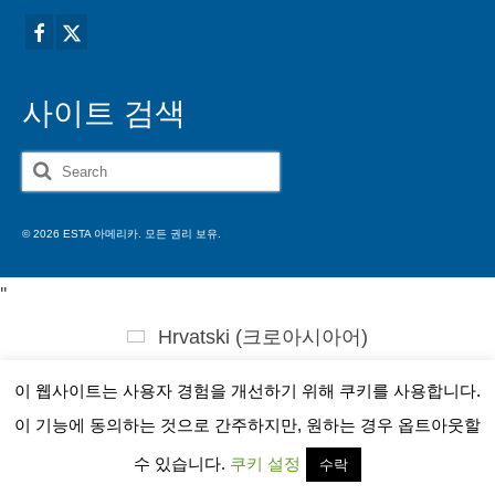
사이트 검색
Search
for:
© 2026 ESTA 아메리카. 모든 권리 보유.
'
'
Hrvatski
(
크로아시아어
)
Čeština
(
체코슬로바키아어
)
이 웹사이트는 사용자 경험을 개선하기 위해 쿠키를 사용합니다.
Dansk
(
덴마크어
)
Nederlands
(
화란어
)
이 기능에 동의하는 것으로 간주하지만, 원하는 경우 옵트아웃할
English
(
영어
)
Eesti
(
에스토니아어
)
수 있습니다.
쿠키 설정
수락
Suomi
(
핀란드어
)
Français
(
불어
)