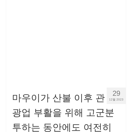
Español
(
스페인어
)
Svenska
(
스웨덴어
)
29
마우이가 산불 이후 관
12월 2023
광업 부활을 위해 고군분
투하는 동안에도 여전히