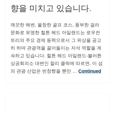
향을 미치고 있습니다.
Deutsch
(
독어
)
Ελληνικά
(
그리스어
)
깨끗한 해변, 울창한 골프 코스, 풍부한 걸라
עברית
(
히브리어
)
문화로 유명한 힐튼 헤드 아일랜드는 로우컨
Magyar
(
헝가리어
)
트리의 주요 경제 동력으로서 그 위상을 공고
히 하며 관광객을 끌어들이는 자석 역할을 계
Italiano
(
이태리어
)
속하고 있습니다. 힐튼 헤드 아일랜드-블러튼
日本語
(
일어
)
상공회의소 대변인 찰리 클락에 따르면, 이 섬
Norsk bokmål
(
노르웨이 보크말어
)
의 관광 산업은 번창했을 뿐만 …
Continued
Polski
(
폴란드어
)
Português
(
포르투갈 포르투갈어
)
Slovenčina
(
슬라브어
)
Slovenščina
(
슬로베니아어
)