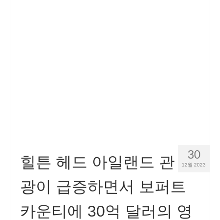
연락처
신청하기
한국어
Hrvatski
(
크로아시아어
)
Čeština
(
체코슬로바키아어
)
Dansk
(
덴마크어
)
Nederlands
(
화란어
)
English
(
영어
)
30
힐튼 헤드 아일랜드 관
12월 2023
Eesti
(
에스토니아어
)
광이 급증하면서 보퍼트
Suomi
(
핀란드어
)
카운티에 30억 달러의 영
Français
(
불어
)