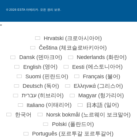
for:
© 2026 ESTA 아메리카. 모든 권리 보유.
'
'
Hrvatski
(
크로아시아어
)
Čeština
(
체코슬로바키아어
)
Dansk
(
덴마크어
)
Nederlands
(
화란어
)
English
(
영어
)
Eesti
(
에스토니아어
)
Suomi
(
핀란드어
)
Français
(
불어
)
Deutsch
(
독어
)
Ελληνικά
(
그리스어
)
עברית
(
히브리어
)
Magyar
(
헝가리어
)
Italiano
(
이태리어
)
日本語
(
일어
)
한국어
Norsk bokmål
(
노르웨이 보크말어
)
Polski
(
폴란드어
)
Português
(
포르투갈 포르투갈어
)