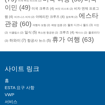
미국 버킷 리스트
(2)
이민
(49)
미국 크루즈
(4)
비자 면제 프로그
버킷 리스트
(2)
에스타
램
(4)
아메리칸 크루즈
(4)
비즈니스 비자
(2)
암트랙
(2)
관광
(60)
월트 디즈니 월드
(3)
여행자 보험
(2)
예방 접종
(2)
이민
일식
(5)
크루즈
(4)
플로리다
(2)
이클립스
(2)
취소된 항공편
(2)
텍사스
(2)
휴가 여행
(63)
하와이
(7)
항공사 뉴스
(5)
(3)
사이트 링크
홈
ESTA 요구 사항
VWP
서비스