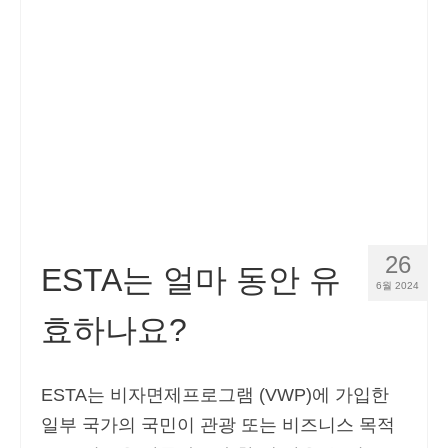
연락처
신청하기
한국어
Hrvatski
(
크로아시아어
)
Čeština
(
체코슬로바키아어
)
Dansk
(
덴마크어
)
26
Nederlands
(
화란어
)
ESTA는 얼마 동안 유
6월 2024
English
(
영어
)
효하나요?
Eesti
(
에스토니아어
)
Suomi
(
핀란드어
)
ESTA는 비자면제프로그램 (VWP)에 가입한
일부 국가의 국민이 관광 또는 비즈니스 목적
Français
(
불어
)