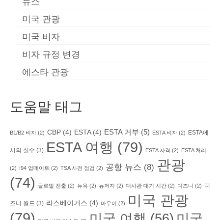
뉴스
미국 관광
미국 비자
비자 규정 변경
에스타 관광
도움말 태그
ESTA 거부
(5)
CBP
(4)
ESTA
(4)
ESTA에
B1/B2 비자
(2)
ESTA 비자
(2)
ESTA 여행
(79)
서의 실수
(3)
ESTA 자격
(2)
ESTA 처리
관광
공항 뉴스
(8)
(2)
I94 업데이트
(2)
TSA 사전 점검
(2)
(74)
디
글로벌 진출
(2)
뉴욕
(2)
뉴저지
(2)
대사관 대기 시간
(2)
디즈니
(2)
미국 관광
라스베이거스
(4)
즈니 월드
(3)
마우이
(2)
(79)
미국 여행
(56)
미국