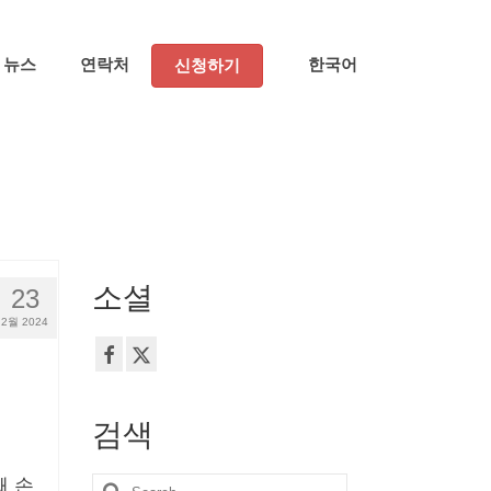
뉴스
연락처
한국어
신청하기
소셜
23
2월 2024
검색
째 손
Search