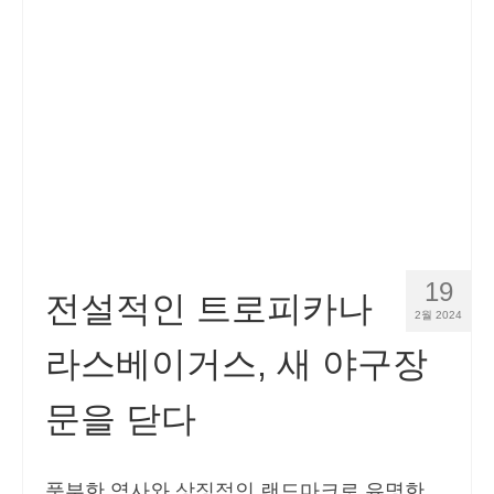
연락처
신청하기
한국어
Hrvatski
(
크로아시아어
)
Čeština
(
체코슬로바키아어
)
Dansk
(
덴마크어
)
19
Nederlands
(
화란어
)
전설적인 트로피카나
2월 2024
English
(
영어
)
라스베이거스, 새 야구장
Eesti
(
에스토니아어
)
문을 닫다
Suomi
(
핀란드어
)
Français
(
불어
)
풍부한 역사와 상징적인 랜드마크로 유명한