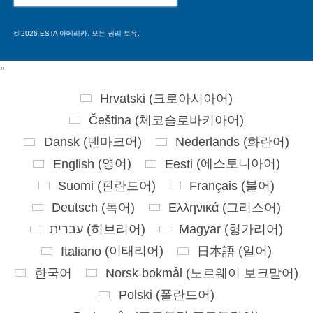
for:
© 2026 ESTA 아메리카. 모든 권리 보유.
'
'
Hrvatski
(
크로아시아어
)
Čeština
(
체코슬로바키아어
)
Dansk
(
덴마크어
)
Nederlands
(
화란어
)
English
(
영어
)
Eesti
(
에스토니아어
)
Suomi
(
핀란드어
)
Français
(
불어
)
Deutsch
(
독어
)
Ελληνικά
(
그리스어
)
עברית
(
히브리어
)
Magyar
(
헝가리어
)
Italiano
(
이태리어
)
日本語
(
일어
)
한국어
Norsk bokmål
(
노르웨이 보크말어
)
Polski
(
폴란드어
)