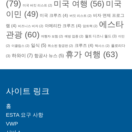
(79)
미국 여행
(56)
미국
미국 버킷 리스트
(2)
이민
(49)
미국 크루즈
(4)
비자 면제 프로그
버킷 리스트
(2)
에스타
램
(4)
아메리칸 크루즈
(4)
비즈니스 비자
(2)
암트랙
(2)
관광
(60)
월트 디즈니 월드
(3)
여행자 보험
(2)
예방 접종
(2)
이민
일식
(5)
크루즈
(4)
플로리다
(2)
이클립스
(2)
취소된 항공편
(2)
텍사스
(2)
휴가 여행
(63)
하와이
(7)
항공사 뉴스
(5)
(3)
사이트 링크
홈
ESTA 요구 사항
VWP