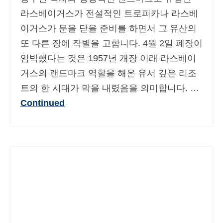
Deutsch
(
독어
)
라스베이거스가 전설적인 트로피카나 라스베
이거스가 문을 닫을 준비를 하면서 그 유산의
Ελληνικά
(
그리스어
)
또 다른 장에 작별을 고합니다. 4월 2일 폐장이
עברית
(
히브리어
)
임박했다는 것은 1957년 개장 이래 라스베이
거스의 랜드마크 역할을 해온 유서 깊은 리조
Magyar
(
헝가리어
)
트의 한 시대가 막을 내렸음을 의미합니다. …
Italiano
(
이태리어
)
Continued
日本語
(
일어
)
Norsk bokmål
(
노르웨이 보크말어
)
Polski
(
폴란드어
)
Português
(
포르투갈 포르투갈어
)
Slovenčina
(
슬라브어
)
Slovenščina
(
슬로베니아어
)