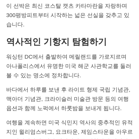
이 선박은 최신 코스탈 캣츠 카타마란을 자랑하며
Español
(
스페인어
)
300평방피트부터 시작하는 넓은 선실을 갖추고 있
Svenska
(
스웨덴어
)
습니다.
역사적인 기항지 탐험하기
워싱턴 DC에서 출발하여 메릴랜드를 가로지르며
아나폴리스에서 유명한 미국 해군 사관학교를 둘러
볼 수 있는 명소에 정차합니다.
바다에서 하루를 보낸 후 라이트 형제 국립 기념관,
맥아더 기념관, 크라이슬러 미술관 방문 등의 여행
옵션과 함께 노퍽에서 하룻밤을 보내게 됩니다.
여행을 계속하면 미국 식민지 역사의 중추적인 유적
지인 윌리엄스버그, 요크타운, 제임스타운을 아우르