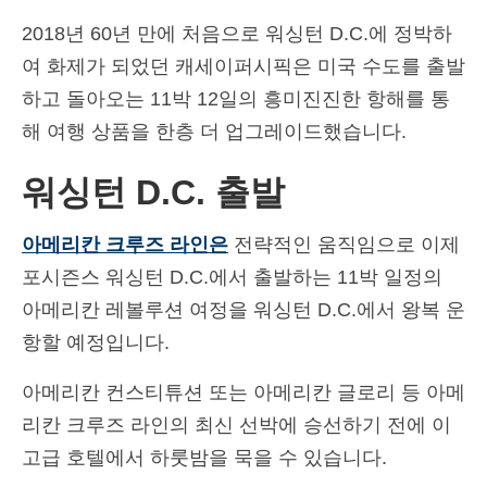
Deutsch
(
독어
)
2018년 60년 만에 처음으로 워싱턴 D.C.에 정박하
여 화제가 되었던 캐세이퍼시픽은 미국 수도를 출발
Ελληνικά
(
그리스어
)
하고 돌아오는 11박 12일의 흥미진진한 항해를 통
עברית
(
히브리어
)
해 여행 상품을 한층 더 업그레이드했습니다.
Magyar
(
헝가리어
)
워싱턴 D.C. 출발
Italiano
(
이태리어
)
아메리칸 크루즈 라인은
전략적인 움직임으로 이제
日本語
(
일어
)
포시즌스 워싱턴 D.C.에서 출발하는 11박 일정의
Norsk bokmål
(
노르웨이 보크말어
)
아메리칸 레볼루션 여정을 워싱턴 D.C.에서 왕복 운
Polski
(
폴란드어
)
항할 예정입니다.
Português
(
포르투갈 포르투갈어
)
아메리칸 컨스티튜션 또는 아메리칸 글로리 등 아메
리칸 크루즈 라인의 최신 선박에 승선하기 전에 이
Slovenčina
(
슬라브어
)
고급 호텔에서 하룻밤을 묵을 수 있습니다.
Slovenščina
(
슬로베니아어
)