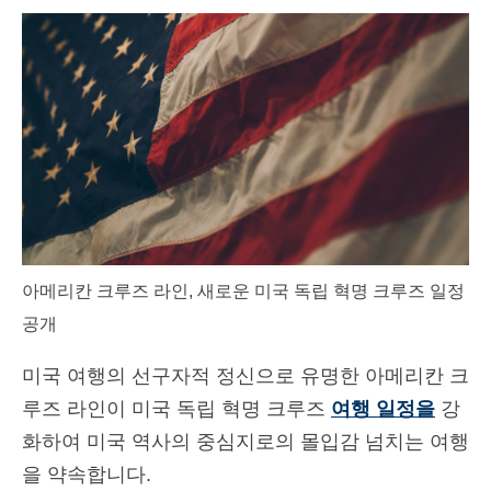
연락처
신청하기
한국어
Hrvatski
(
크로아시아어
)
Čeština
(
체코슬로바키아어
)
Dansk
(
덴마크어
)
아메리칸 크루즈 라인, 새로운 미국 독립 혁명 크루즈 일정
Nederlands
(
화란어
)
공개
English
(
영어
)
미국 여행의 선구자적 정신으로 유명한 아메리칸 크
Eesti
(
에스토니아어
)
루즈 라인이 미국 독립 혁명 크루즈
여행 일정을
강
Suomi
(
핀란드어
)
화하여 미국 역사의 중심지로의 몰입감 넘치는 여행
Français
(
불어
)
을 약속합니다.