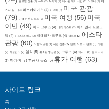
디
글로벌 진출
(2)
뉴욕
(2)
뉴저지
(2)
대사관 대기 시간
(2)
디즈니
(2)
미국 관광
라스베이거스
(4)
즈니 월드
(3)
마우이
(2)
(79)
미국 여행
(56)
미국
미국 버킷 리스트
(2)
이민
(49)
미국 크루즈
(4)
비자 면제 프로그
버킷 리스트
(2)
에스타
램
(4)
아메리칸 크루즈
(4)
비즈니스 비자
(2)
암트랙
(2)
관광
(60)
월트 디즈니 월드
(3)
여행자 보험
(2)
예방 접종
(2)
이민
일식
(5)
크루즈
(4)
플로리다
(2)
이클립스
(2)
취소된 항공편
(2)
텍사스
(2)
휴가 여행
(63)
하와이
(7)
항공사 뉴스
(5)
(3)
사이트 링크
홈