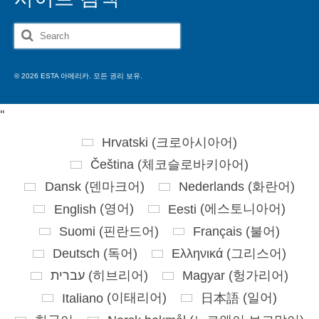
Search
for:
© 2026 ESTA 아메리카. 모든 권리 보유.
'
'
Hrvatski
(
크로아시아어
)
Čeština
(
체코슬로바키아어
)
Dansk
(
덴마크어
)
Nederlands
(
화란어
)
English
(
영어
)
Eesti
(
에스토니아어
)
Suomi
(
핀란드어
)
Français
(
불어
)
Deutsch
(
독어
)
Ελληνικά
(
그리스어
)
עברית
(
히브리어
)
Magyar
(
헝가리어
)
Italiano
(
이태리어
)
日本語
(
일어
)