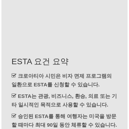
연락처
신청하기
한국어
Hrvatski
(
크로아시아어
)
Čeština
(
체코슬로바키아어
)
ESTA 요건 요약
Dansk
(
덴마크어
)
크로아티아 시민은 비자 면제 프로그램의
Nederlands
(
화란어
)
일환으로 ESTA를 신청할 수 있습니다.
English
(
영어
)
ESTA는 관광, 비즈니스, 환승, 의료 또는 기
Eesti
(
에스토니아어
)
타 일시적인 목적으로 사용할 수 있습니다.
Suomi
(
핀란드어
)
승인된 ESTA를 통해 여행자는 미국을 방문
Français
(
불어
)
할 때마다 최대 90일 동안 체류할 수 있습니다.