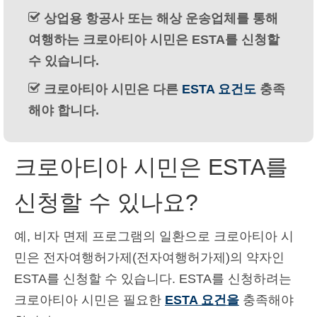
Deutsch
(
독어
)
상업용 항공사 또는 해상 운송업체를 통해
여행하는 크로아티아 시민은 ESTA를 신청할
Ελληνικά
(
그리스어
)
수 있습니다.
עברית
(
히브리어
)
크로아티아 시민은 다른
ESTA 요건도
충족
Magyar
(
헝가리어
)
해야 합니다.
Italiano
(
이태리어
)
크로아티아 시민은 ESTA를
日本語
(
일어
)
Norsk bokmål
(
노르웨이 보크말어
)
신청할 수 있나요?
Polski
(
폴란드어
)
예, 비자 면제 프로그램의 일환으로 크로아티아 시
Português
(
포르투갈 포르투갈어
)
민은 전자여행허가제(전자여행허가제)의 약자인
Slovenčina
(
슬라브어
)
ESTA를 신청할 수 있습니다. ESTA를 신청하려는
크로아티아 시민은 필요한
ESTA 요건을
충족해야
Slovenščina
(
슬로베니아어
)