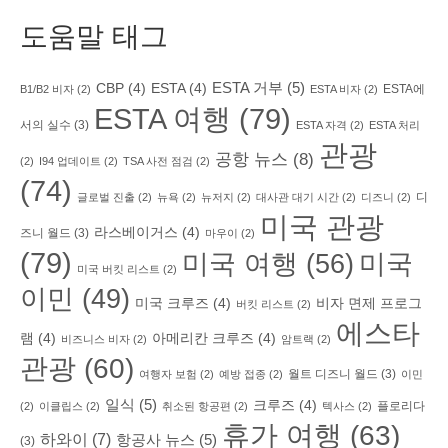
도움말 태그
ESTA 거부
(5)
CBP
(4)
ESTA
(4)
ESTA에
B1/B2 비자
(2)
ESTA 비자
(2)
ESTA 여행
(79)
서의 실수
(3)
ESTA 자격
(2)
ESTA 처리
관광
공항 뉴스
(8)
(2)
I94 업데이트
(2)
TSA 사전 점검
(2)
(74)
디
글로벌 진출
(2)
뉴욕
(2)
뉴저지
(2)
대사관 대기 시간
(2)
디즈니
(2)
미국 관광
라스베이거스
(4)
즈니 월드
(3)
마우이
(2)
(79)
미국 여행
(56)
미국
미국 버킷 리스트
(2)
이민
(49)
미국 크루즈
(4)
비자 면제 프로그
버킷 리스트
(2)
에스타
램
(4)
아메리칸 크루즈
(4)
비즈니스 비자
(2)
암트랙
(2)
관광
(60)
월트 디즈니 월드
(3)
여행자 보험
(2)
예방 접종
(2)
이민
일식
(5)
크루즈
(4)
플로리다
(2)
이클립스
(2)
취소된 항공편
(2)
텍사스
(2)
휴가 여행
(63)
하와이
(7)
항공사 뉴스
(5)
(3)